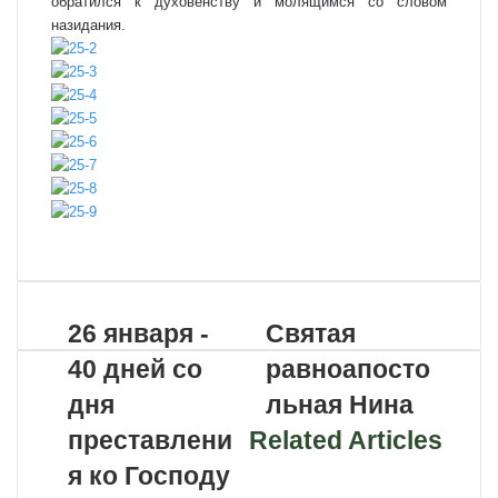
обратился к духовенству и молящимся со словом
назидания.
VKontakte
Odnoklassniki
WhatsApp
Telegram
Viber
Поделиться
Распечатать
по
почте
26 января -
Святая
40 дней со
равноапосто
дня
льная Нина
преставлени
Related Articles
я ко Господу