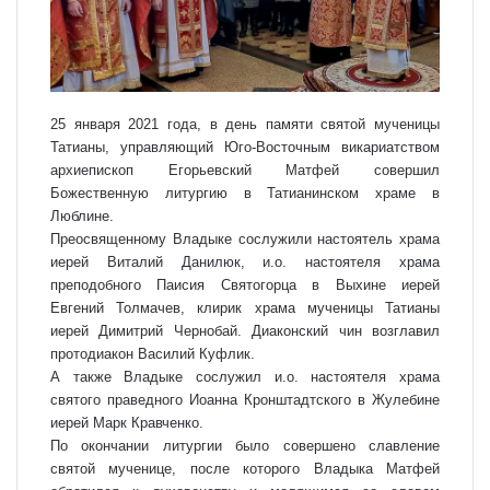
25 января 2021 года, в день памяти святой мученицы
Татианы, управляющий Юго-Восточным викариатством
архиепископ Егорьевский Матфей совершил
Божественную литургию в Татианинском храме в
Люблине.
Преосвященному Владыке сослужили настоятель храма
иерей Виталий Данилюк, и.о. настоятеля храма
преподобного Паисия Святогорца в Выхине иерей
Евгений Толмачев, клирик храма мученицы Татианы
иерей Димитрий Чернобай. Диаконский чин возглавил
протодиакон Василий Куфлик.
А также Владыке сослужил и.о. настоятеля храма
святого праведного Иоанна Кронштадтского в Жулебине
иерей Марк Кравченко.
По окончании литургии было совершено славление
святой мученице, после которого Владыка Матфей