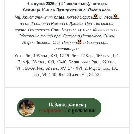
6 августа 2026 г. ( 24 июля ст.ст.), четверг.
Седмица 10-я по Пятидесятнице.
Поста нет.
Мц.
Христины
. Мчч. блгвв. князей
Бориса
и
Глеба
,
во св. Крещении Романа и Давида. Прп.
Поликарпа
,
архим. Печерского. Свт.
Георгия
, архиеп. Могилевского.
Обретение мощей прп.
Далмата
Исетского. Сщмч.
Алфея
диакона. Свв.
Николая
и
Иоанна
испп.,
пресвитеров.
Утр. -
Лк., 106 зач., XXI, 12-19.
Лит. -
2 Кор., 167 зач., I, 1-
7.
Мф., 88 зач., XXI, 43-46.
Блгвв. кнн.:
Рим., 99 зач.,
VIII, 28-39.
Ин., 52 зач., XV, 17 - XVI, 2.
Мц.:
2 Кор., 181
зач., VI, 1-10.
Лк., 33 зач., VII, 36-50
.