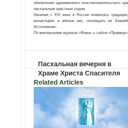
об­нов­ле­ния одноименного кон­стан­ти­но­поль­ско­го 
пас­халь­ным крест­ным хо­дом.
Начиная с XVI века в России появилась традиция,
монастырях и вблизи них, посвящать их Божие
Источником».
По материалам журнала «Фома» и сайта «Правмир»
VKontakte
Odnoklassniki
WhatsApp
Telegram
Viber
Поделиться
Распечатать
по
почте
Пасхальная вечерня в
Храме Христа Спасителя
Related Articles