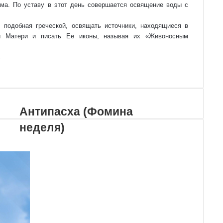
хра­ма. По уста­ву в этот день со­вер­ша­ет­ся освящение воды с
 подобная греческой, освящать источники, находящиеся в
й Матери и писать Ее иконы, называя их «Живоносным
.
Антипасха (Фомина
неделя)