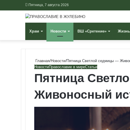
Пятница, 7 августа 2026
Храм
Новости
ВШ «Сретение»
Жизнь
Главная
/
Новости
/
Пятница Светлой седмицы — Живо
Новости
Православие в мире
Статьи
Пятница Светл
Живоносный ис