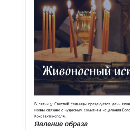
В пятницу Светлой седмицы празднуется день ико
иконы связано с чудесным событием исцеления Бого
Константинополя.
Явление образа