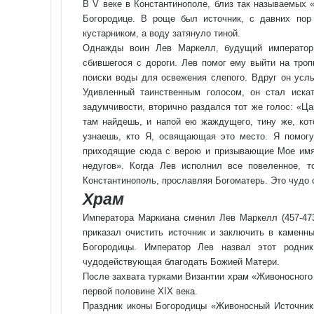
В V веке в Константинополе, близ так называемых 
Богородице. В роще был источник, с давних пор
кустарником, а воду затянуло тиной.
Однажды воин Лев Маркелл, будущий император,
сбившегося с дороги. Лев помог ему выйти на троп
поиски воды для освежения слепого. Вдруг он услы
Удивленный таинственным голосом, он стал иска
задумчивости, вторично раздался тот же голос: «Ц
там найдешь, и напой ею жаждущего, тину же, кот
узнаешь, кто Я, освящающая это место. Я помогу
приходящие сюда с верою и призывающие Мое имя,
недугов». Когда Лев исполнил все повеленное, 
Константинополь, прославляя Богоматерь. Это чудо 
Храм
Императора Маркиана сменил Лев Маркелл (457-473
приказал очистить источник и заключить в каменны
Богородицы. Император Лев назвал этот родни
чудодействующая благодать Божией Матери.
После захвата турками Византии храм «Жи­во­нос­но­го
первой половине XIX века.
Праздник иконы Богородицы «Жи­во­нос­ный Ис­точ­