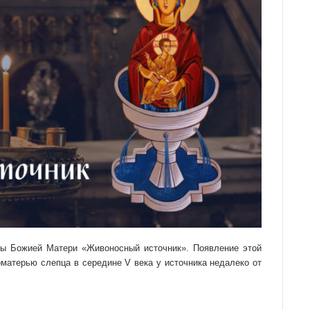
ны Божией Матери «Живоносный источник». Появление этой
матерью слепца в середине V века у источника недалеко от