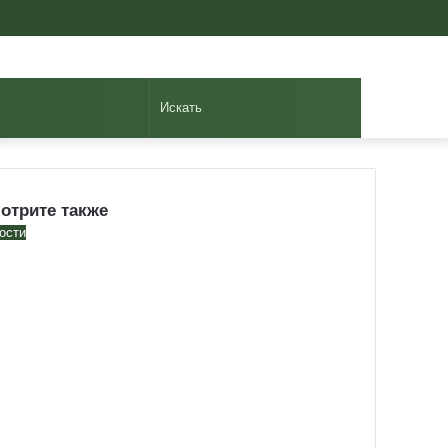
Авторизоваться
Случайная
Sidebar
статья
Искать
отрите также
se
ости