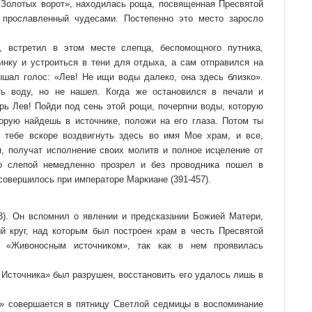
«Золотых ворот», находилась роща, посвященная Пресвятой
 прославленный чудесами. Постепенно это место заросло
 встретил в этом месте слепца, беспомощного путника,
инку и устроиться в тени для отдыха, а сам отправился на
шал голос: «Лев! Не ищи воды далеко, она здесь близко».
ть воду, но не нашел. Когда же остановился в печали и
арь Лев! Пойди под сень этой рощи, почерпни воды, которую
орую найдешь в источнике, положи на его глаза. Потом ты
 тебе вскоре воздвигнуть здесь во имя Мое храм, и все,
 получат исполнение своих молитв и полное исцеление от
то слепой немедленно прозрел и без проводника пошел в
совершилось при императоре Маркиане (391-457).
). Он вспомнил о явлении и предсказании Божией Матери,
й круг, над которым был построен храм в честь Пресвятой
к «Живоносным источником», так как в нем проявилась
 Ис­точ­ни­ка» был разрушен, восстановить его удалось лишь в
ник» совершается в пятницу Светлой седмицы в воспоминание