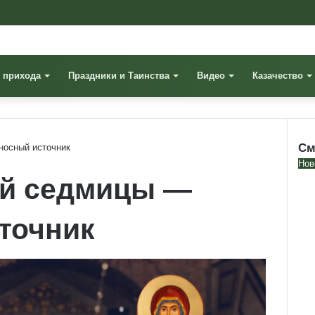
 прихода
Праздники и Таинства
Видео
Казачество
См
носный источник
Clo
Нов
ой седмицы —
точник