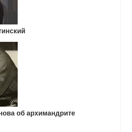
тинский
нова об архимандрите