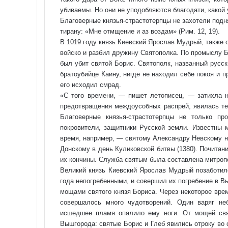
убиваемы. Но они не уподобляются благодати, какой
Благоверные князья-страстотерпцы не захотели подн
тирану: «Мне отмщение и аз воздам» (Рим. 12, 19).
В 1019 году князь Киевский Ярослав Мудрый, также 
войско и разбил дружину Святополка. По промыслу 
был убит святой Борис. Святополк, названный русс
братоубийце Каину, нигде не находил себе покоя и 
его исходил смрад.
«С того времени, — пишет летописец, — затихла н
предотвращения междоусобных распрей, явилась те
Благоверные князья-страстотерпцы не только п
покровители, защитники Русской земли. Известны 
время, например, — святому Александру Невскому н
Донскому в день Куликовской битвы (1380). Почитан
их кончины. Служба святым была составлена митропо
Великий князь Киевский Ярослав Мудрый позаботилс
года непогребенными, и совершил их погребение в В
мощами святого князя Бориса. Через некоторое вре
совершалось много чудотворений. Один варяг неб
исшедшее пламя опалило ему ноги. От мощей свя
Вышгорода: святые Борис и Глеб явились отроку во 