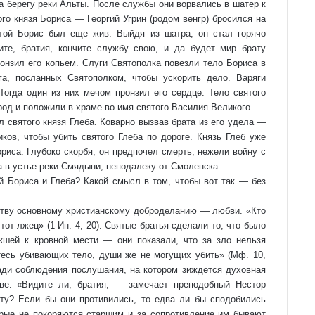
а берегу реки Альты. После службы они ворвались в шатер к
го князя Бориса — Георгий Угрин (родом венгр) бросился на
той Борис был еще жив. Выйдя из шатра, он стал горячо
ите, братия, кончите службу свою, и да будет мир брату
ронзил его копьем. Слуги Святополка повезли тело Бориса в
га, посланных Святополком, чтобы ускорить дело. Варяги
Тогда один из них мечом пронзил его сердце. Тело святого
род и положили в храме во имя святого Василия Великого.
 святого князя Глеба. Коварно вызвав брата из его удела —
ов, чтобы убить святого Глеба по дороге. Князь Глеб уже
ориса. Глубоко скорбя, он предпочел смерть, нежели войну с
а в устье реки Смядыни, неподалеку от Смоленска.
й Бориса и Глеба? Какой смысл в том, чтобы вот так — без
ртву основному христианскому доброделанию — любви. «Кто
тот лжец» (1 Ин. 4, 20). Святые братья сделали то, что было
кшей к кровной мести — они показали, что за зло нельзя
тесь убивающих тело, души же не могущих убить» (Мф. 10,
ади соблюдения послушания, на котором зиждется духовная
ве. «Видите ли, братия, — замечает преподобный Нестор
ту? Если бы они противились, то едва ли бы сподобились
орые не покоряются старшим и за сопротивление им бывают