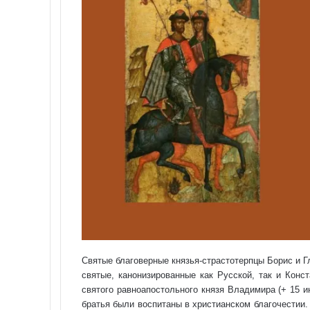
Святые благоверные князья-страстотерпцы Борис и 
святые, канонизированные как Русской, так и Кон
святого равноапостольного князя Владимира (+ 15 
братья были воспитаны в христианском благочестии