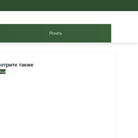
Авторизоваться
Случайная
Sidebar
статья
Искать
отрите также
se
тьи