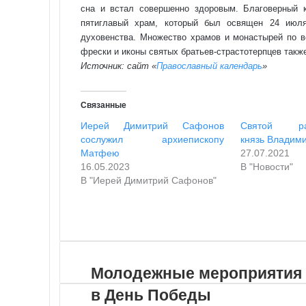
сна и встал совершенно здоровым. Благоверный 
пятиглавый храм, который был освящен 24 июл
духовенства. Множество храмов и монастырей по в
фрески и иконы святых братьев-страстотерпцев такж
Источник: сайт «
Православный календарь
»
Связанные
Иерей Димитрий Сафонов
Святой рав
сослужил архиепископу
князь Владим
Матфею
27.07.2021
16.05.2023
В "Новости"
В "Иерей Димитрий Сафонов"
VKontakte
Odnoklassniki
WhatsApp
Telegram
Viber
Поделиться
Распечатать
по
почте
Молодежные мероприятия
в День Победы