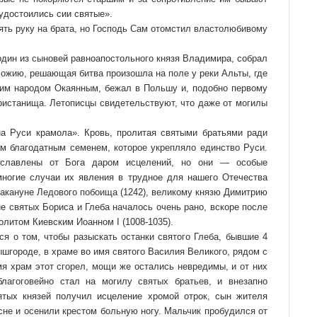
 удостоились сии святые».
ять руку на брата, но Господь Сам отомстил властолюбивому
один из сыновей равноапостольного князя Владимира, собрал
Божию, решающая битва произошла на поле у реки Альты, где
ким народом Окаянным, бежал в Польшу и, подобно первому
пристанища. Летописцы свидетельствуют, что даже от могилы
а Руси крамола». Кровь, пролитая святыми братьями ради
м благодатным семенем, которое укрепляло единство Руси.
рославлены от Бога даром исцелений, но они — особые
многие случаи их явления в трудное для нашего Отечества
акануне Ледового побоища (1242), великому князю Димитрию
ие святых Бориса и Глеба началось очень рано, вскоре после
литом Киевским Иоанном I (1008-1035).
я о том, чтобы разыскать останки святого Глеба, бывшие 4
ышгороде, в храме во имя святого Василия Великого, рядом с
мя храм этот сгорел, мощи же остались невредимы, и от них
лагоговейно стал на могилу святых братьев, и внезапно
тых князей получил исцеление хромой отрок, сын жителя
сне и осенили крестом больную ногу. Мальчик пробудился от