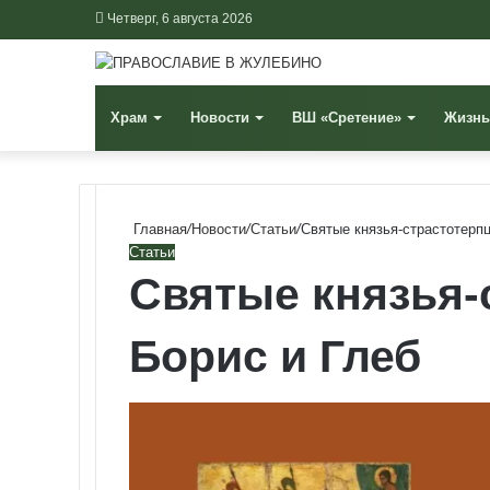
Четверг, 6 августа 2026
Храм
Новости
ВШ «Сретение»
Жизнь
Главная
/
Новости
/
Статьи
/
Святые князья-страстотерп
Статьи
Святые князья-
Борис и Глеб