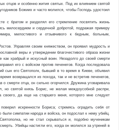
ых отцов и особенно жития святых. Под их влиянием святой
угодников Божиих и часто молился, чтобы Господь удостоил
сте с братом и разделял его стремление посвятить жизнь
ись милосердием и сердечной добротой, подражая примеру
димира, милостивого и отзывчивого к бедным, больным,
остов. Управляя своим княжеством, он проявил мудрость и
вославной веры и утверждении благочестивого образа жизни
 как храбрый и искусный воин. Незадолго до своей смерти
аправил его с войском против печенегов. Когда последовала
ий сын его Святополк, бывший в то время в Киеве, объявил
время возвращался из похода, так и не встретив печенегов,
ав о смерти отца, он сильно огорчился. Дружина уговаривала
л, но святой князь Борис, не желая междоусобной распри,
а своего, да еще на старшего меня, которого мне следует
поверил искренности Бориса; стремясь оградить себя от
о были симпатии народа и войска, он подослал к нему убийц.
вятополка, но не стал скрываться и, подобно мученикам
смерть. Убийцы настигли его, когда он молился за утреней в