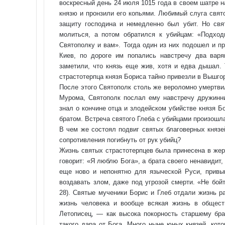
воскресный день 24 июля 1015 года в своем шатре н
князю и пронзили его копьями. Любимый слуга свято
защиту господина и немедленно был убит. Но свя
молиться, а потом обратился к убийцам: «Подход
Святополку и вам». Тогда один из них подошел и п
Киев, по дороге им попались навстречу два варя
заметили, что князь еще жив, хотя и едва дышал. 
страстотерпца князя Бориса тайно привезли в Вышго
После этого Святополк столь же вероломно умертвил
Мурома, Святополк послал ему навстречу дружинник
знал о кончине отца и злодейском убийстве князя Б
братом. Встреча святого Глеба с убийцами произошл
В чем же состоял подвиг святых благоверных князе
сопротивления погибнуть от рук убийц?
Жизнь святых страстотерпцев была принесена в же
говорит: «Я люблю Бога», а брата своего ненавидит, 
еще ново и непонятно для языческой Руси, привы
воздавать злом, даже под угрозой смерти. «Не бой
28). Святые мученики Борис и Глеб отдали жизнь р
жизнь человека и вообще всякая жизнь в общест
Летописец, — как высока покорность старшему бра
такого дара от Бога. Много ныне юных князей, кот