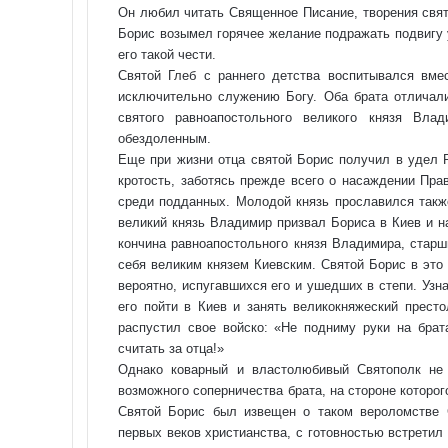
Он любил читать Священное Писание, творения свят
Борис возымел горячее желание подражать подвигу 
его такой чести.
Святой Глеб с раннего детства воспитывался вме
исключительно служению Богу. Оба брата отличал
святого равноапостольного великого князя Вла
обездоленным.
Еще при жизни отца святой Борис получил в удел Р
кротость, заботясь прежде всего о насаждении Пра
среди подданных. Молодой князь прославился также
великий князь Владимир призвал Бориса в Киев и н
кончина равноапостольного князя Владимира, старш
себя великим князем Киевским. Святой Борис в это 
вероятно, испугавшихся его и ушедших в степи. Узн
его пойти в Киев и занять великокняжеский престо
распустил свое войско: «Не подниму руки на брат
считать за отца!»
Однако коварный и властолюбивый Святополк не 
возможного соперничества брата, на стороне которог
Святой Борис был извещен о таком вероломстве С
первых веков христианства, с готовностью встретил 