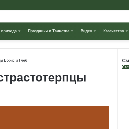
 прихода
Праздники и Таинства
Видео
Казачество
См
цы Борис и Глеб
Clo
Ста
страстотерпцы