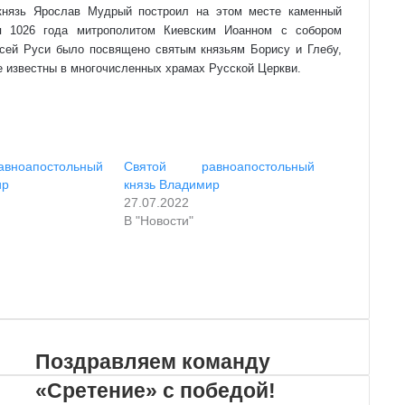
князь Ярослав Мудрый построил на этом месте каменный
я 1026 года митрополитом Киевским Иоанном с собором
сей Руси было посвящено святым князьям Борису и Глебу,
е известны в многочисленных храмах Русской Церкви.
ноапостольный
Святой равноапостольный
ир
князь Владимир
27.07.2022
В "Новости"
Поздравляем команду
«Сретение» с победой!